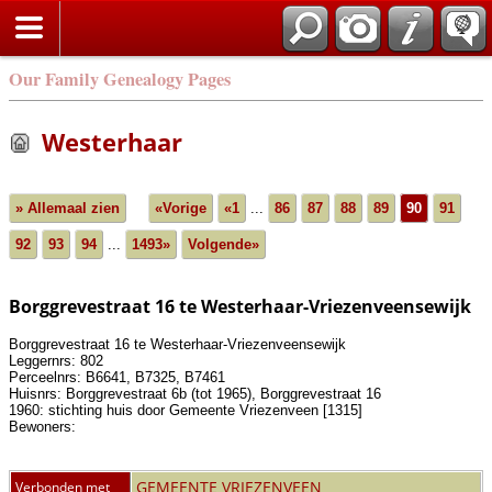
Our Family Genealogy Pages
Westerhaar
» Allemaal zien
«Vorige
«1
...
86
87
88
89
90
91
92
93
94
...
1493»
Volgende»
Borggrevestraat 16 te Westerhaar-Vriezenveensewijk
Borggrevestraat 16 te Westerhaar-Vriezenveensewijk
Leggernrs: 802
Perceelnrs: B6641, B7325, B7461
Huisnrs: Borggrevestraat 6b (tot 1965), Borggrevestraat 16
1960: stichting huis door Gemeente Vriezenveen [1315]
Bewoners:
GEMEENTE VRIEZENVEEN
Verbonden met