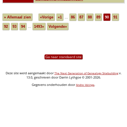
» Allemaal zien
«Vorige
«1
...
86
87
88
89
90
91
92
93
94
...
1493»
Volgende»
Ga naar standaard site
Deze site werd aangemaakt door
v.
The Next Generation of Genealogy Sitebuilding
13.0, geschreven door Darrin Lythgoe © 2001-2026.
Gegevens onderhouden door
.
Andre Idzinga