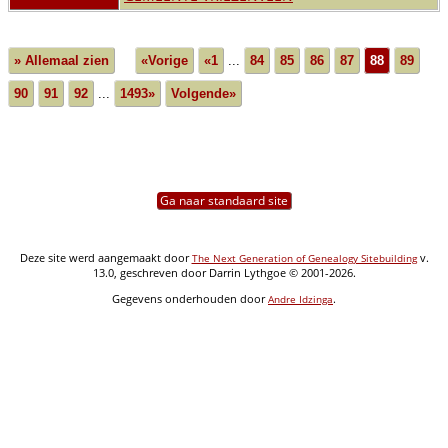
» Allemaal zien
«Vorige
«1
...
84
85
86
87
88
89
90
91
92
...
1493»
Volgende»
Ga naar standaard site
Deze site werd aangemaakt door
v.
The Next Generation of Genealogy Sitebuilding
13.0, geschreven door Darrin Lythgoe © 2001-2026.
Gegevens onderhouden door
.
Andre Idzinga