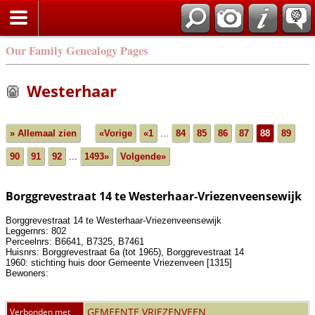
Our Family Genealogy Pages
Westerhaar
» Allemaal zien
«Vorige
«1
...
84
85
86
87
88
89
90
91
92
...
1493»
Volgende»
Borggrevestraat 14 te Westerhaar-Vriezenveensewijk
Borggrevestraat 14 te Westerhaar-Vriezenveensewijk
Leggernrs: 802
Perceelnrs: B6641, B7325, B7461
Huisnrs: Borggrevestraat 6a (tot 1965), Borggrevestraat 14
1960: stichting huis door Gemeente Vriezenveen [1315]
Bewoners:
GEMEENTE VRIEZENVEEN
Verbonden met