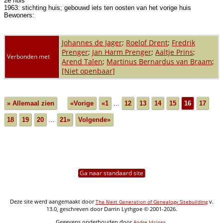
2e huis
1963: stichting huis; gebouwd iets ten oosten van het vorige huis
Bewoners:
Johannes de Jager
;
Roelof Drent
;
Fredrik
Prenger
;
Jan Harm Prenger
;
Aaltje Prins
;
Verbonden met
Arend Talen
;
Martinus Bernardus van Braam
;
[Niet openbaar]
» Allemaal zien
«Vorige
«1
...
12
13
14
15
16
17
18
19
20
...
21»
Volgende»
Ga naar standaard site
Deze site werd aangemaakt door
v.
The Next Generation of Genealogy Sitebuilding
13.0, geschreven door Darrin Lythgoe © 2001-2026.
Gegevens onderhouden door
.
Andre Idzinga