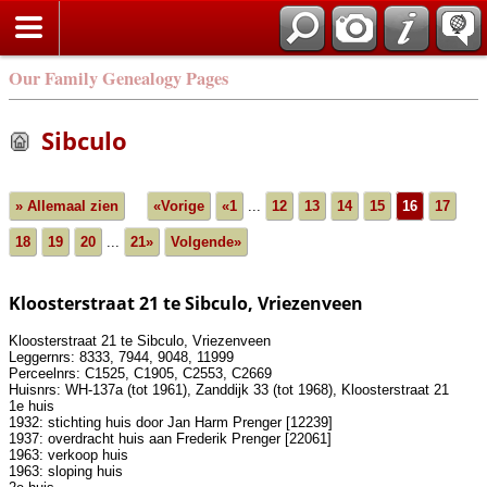
Our Family Genealogy Pages
Sibculo
» Allemaal zien
«Vorige
«1
...
12
13
14
15
16
17
18
19
20
...
21»
Volgende»
Kloosterstraat 21 te Sibculo, Vriezenveen
Kloosterstraat 21 te Sibculo, Vriezenveen
Leggernrs: 8333, 7944, 9048, 11999
Perceelnrs: C1525, C1905, C2553, C2669
Huisnrs: WH-137a (tot 1961), Zanddijk 33 (tot 1968), Kloosterstraat 21
1e huis
1932: stichting huis door Jan Harm Prenger [12239]
1937: overdracht huis aan Frederik Prenger [22061]
1963: verkoop huis
1963: sloping huis