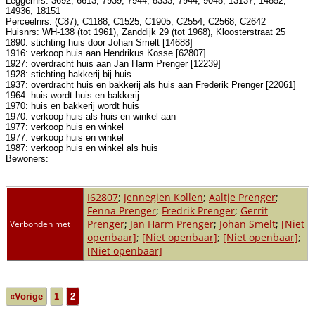
Leggernrs: 3692, 6613, 7939, 7944, 8333, 7944, 9048, 13137, 14852,
14936, 18151
Perceelnrs: (C87), C1188, C1525, C1905, C2554, C2568, C2642
Huisnrs: WH-138 (tot 1961), Zanddijk 29 (tot 1968), Kloosterstraat 25
1890: stichting huis door Johan Smelt [14688]
1916: verkoop huis aan Hendrikus Kosse [62807]
1927: overdracht huis aan Jan Harm Prenger [12239]
1928: stichting bakkerij bij huis
1937: overdracht huis en bakkerij als huis aan Frederik Prenger [22061]
1964: huis wordt huis en bakkerij
1970: huis en bakkerij wordt huis
1970: verkoop huis als huis en winkel aan
1977: verkoop huis en winkel
1977: verkoop huis en winkel
1987: verkoop huis en winkel als huis
Bewoners:
I62807
;
Jennegien Kollen
;
Aaltje Prenger
;
Fenna Prenger
;
Fredrik Prenger
;
Gerrit
Prenger
;
Jan Harm Prenger
;
Johan Smelt
;
[Niet
Verbonden met
openbaar]
;
[Niet openbaar]
;
[Niet openbaar]
;
[Niet openbaar]
«Vorige
1
2