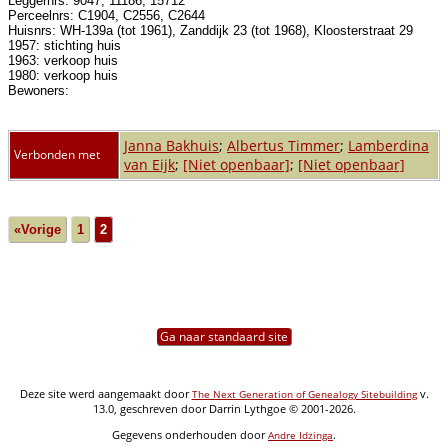
Leggernrs: 9047, 11186, 15712
Perceelnrs: C1904, C2556, C2644
Huisnrs: WH-139a (tot 1961), Zanddijk 23 (tot 1968), Kloosterstraat 29
1957: stichting huis
1963: verkoop huis
1980: verkoop huis
Bewoners:
Janna Bakhuis
;
Albertus Timmer
;
Lamberdina
Verbonden met
van Eijk
;
[Niet openbaar]
;
[Niet openbaar]
«Vorige
1
2
Ga naar standaard site
Deze site werd aangemaakt door
v.
The Next Generation of Genealogy Sitebuilding
13.0, geschreven door Darrin Lythgoe © 2001-2026.
Gegevens onderhouden door
.
Andre Idzinga