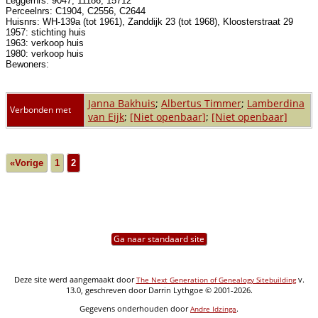
Leggernrs: 9047, 11186, 15712
Perceelnrs: C1904, C2556, C2644
Huisnrs: WH-139a (tot 1961), Zanddijk 23 (tot 1968), Kloosterstraat 29
1957: stichting huis
1963: verkoop huis
1980: verkoop huis
Bewoners:
Janna Bakhuis
;
Albertus Timmer
;
Lamberdina
Verbonden met
van Eijk
;
[Niet openbaar]
;
[Niet openbaar]
«Vorige
1
2
Ga naar standaard site
Deze site werd aangemaakt door
v.
The Next Generation of Genealogy Sitebuilding
13.0, geschreven door Darrin Lythgoe © 2001-2026.
Gegevens onderhouden door
.
Andre Idzinga