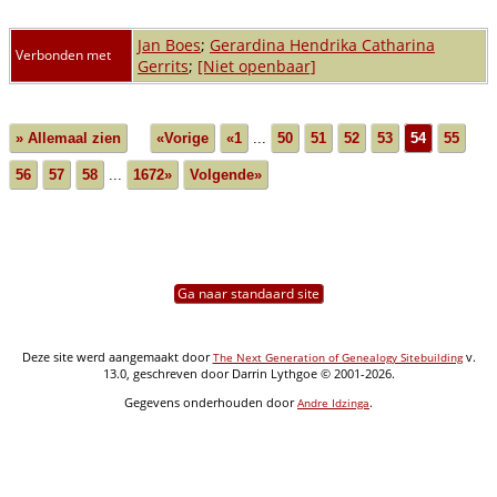
Jan Boes
;
Gerardina Hendrika Catharina
Verbonden met
Gerrits
;
[Niet openbaar]
» Allemaal zien
«Vorige
«1
...
50
51
52
53
54
55
56
57
58
...
1672»
Volgende»
Ga naar standaard site
Deze site werd aangemaakt door
v.
The Next Generation of Genealogy Sitebuilding
13.0, geschreven door Darrin Lythgoe © 2001-2026.
Gegevens onderhouden door
.
Andre Idzinga