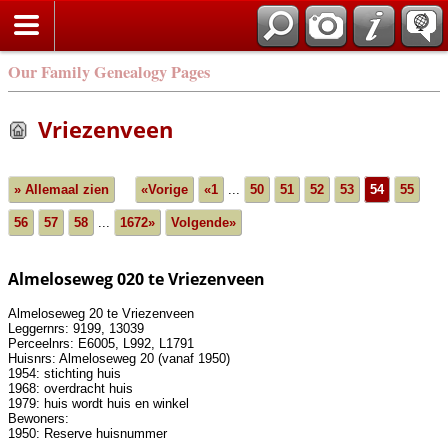
Our Family Genealogy Pages
Vriezenveen
» Allemaal zien
«Vorige
«1
...
50
51
52
53
54
55
56
57
58
...
1672»
Volgende»
Almeloseweg 020 te Vriezenveen
Almeloseweg 20 te Vriezenveen
Leggernrs: 9199, 13039
Perceelnrs: E6005, L992, L1791
Huisnrs: Almeloseweg 20 (vanaf 1950)
1954: stichting huis
1968: overdracht huis
1979: huis wordt huis en winkel
Bewoners:
1950: Reserve huisnummer