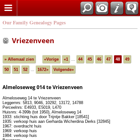
Our Family Genealogy Pages
Vriezenveen
» Allemaal zien
«Vorige
«1
...
44
45
46
47
48
49
50
51
52
...
1672»
Volgende»
Almeloseweg 014 te Vriezenveen
Almeloseweg 14 te Vriezenveen
Leggernrs: 5813, 9046, 10292, 13172, 14788
Perceelnrs: E4933, E5019, L470
Huisnrs: 4-399b (tot 1950), Almeloseweg 14
1933: stichting huis door Trijntje Bakker [18541]
1935: verkoop huis aan Gerharda Wicherdina Derks [32845]
1967: overdracht huis
1969: verkoop huis
1984: verkoop huis