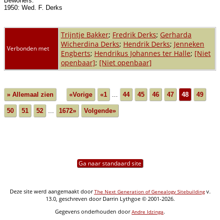
Bewoners:
1950: Wed. F. Derks
Trijntje Bakker
;
Fredrik Derks
;
Gerharda
Wicherdina Derks
;
Hendrik Derks
;
Jenneken
Verbonden met
Engberts
;
Hendrikus Johannes ter Halle
;
[Niet
openbaar]
;
[Niet openbaar]
» Allemaal zien
«Vorige
«1
...
44
45
46
47
48
49
50
51
52
...
1672»
Volgende»
Ga naar standaard site
Deze site werd aangemaakt door
v.
The Next Generation of Genealogy Sitebuilding
13.0, geschreven door Darrin Lythgoe © 2001-2026.
Gegevens onderhouden door
.
Andre Idzinga