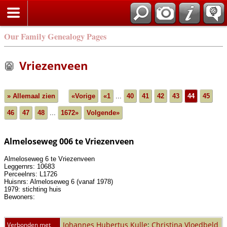
Our Family Genealogy Pages
Vriezenveen
» Allemaal zien
«Vorige
«1
...
40
41
42
43
44
45
46
47
48
...
1672»
Volgende»
Almeloseweg 006 te Vriezenveen
Almeloseweg 6 te Vriezenveen
Leggernrs: 10683
Perceelnrs: L1726
Huisnrs: Almeloseweg 6 (vanaf 1978)
1979: stichting huis
Bewoners:
Johannes Hubertus Kulle
;
Christina Vloedbeld
Verbonden met