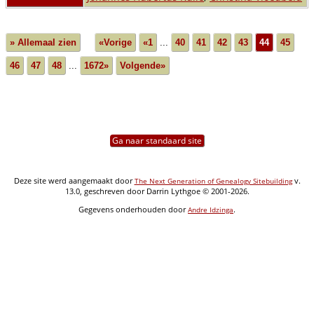
» Allemaal zien
«Vorige
«1
...
40
41
42
43
44
45
46
47
48
...
1672»
Volgende»
Ga naar standaard site
Deze site werd aangemaakt door
v.
The Next Generation of Genealogy Sitebuilding
13.0, geschreven door Darrin Lythgoe © 2001-2026.
Gegevens onderhouden door
.
Andre Idzinga