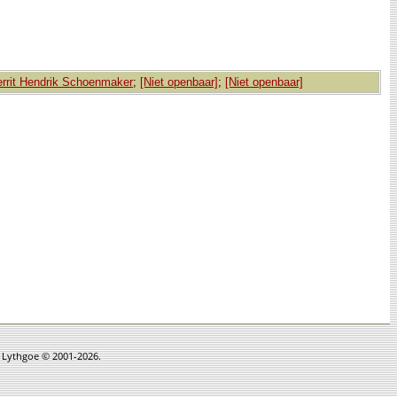
rrit Hendrik Schoenmaker
;
[Niet openbaar]
;
[Niet openbaar]
n Lythgoe © 2001-2026.