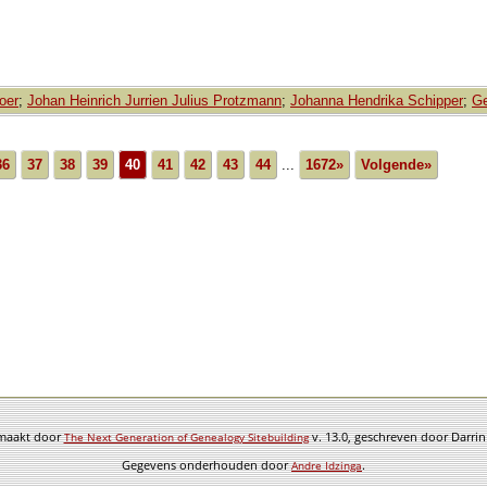
oer
;
Johan Heinrich Jurrien Julius Protzmann
;
Johanna Hendrika Schipper
;
Ge
36
37
38
39
40
41
42
43
44
...
1672»
Volgende»
emaakt door
v. 13.0, geschreven door Darri
The Next Generation of Genealogy Sitebuilding
Gegevens onderhouden door
.
Andre Idzinga