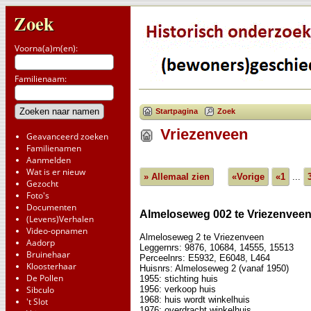
Zoek
Voorna(a)m(en):
Familienaam:
Startpagina
Zoek
Vriezenveen
Geavanceerd zoeken
Familienamen
Aanmelden
Wat is er nieuw
» Allemaal zien
«Vorige
«1
...
Gezocht
Foto's
Documenten
Almeloseweg 002 te Vriezenvee
(Levens)Verhalen
Video-opnamen
Almeloseweg 2 te Vriezenveen
Aadorp
Leggernrs: 9876, 10684, 14555, 15513
Bruinehaar
Perceelnrs: E5932, E6048, L464
Kloosterhaar
Huisnrs: Almeloseweg 2 (vanaf 1950)
De Pollen
1955: stichting huis
1956: verkoop huis
Sibculo
1968: huis wordt winkelhuis
't Slot
1976: overdracht winkelhuis