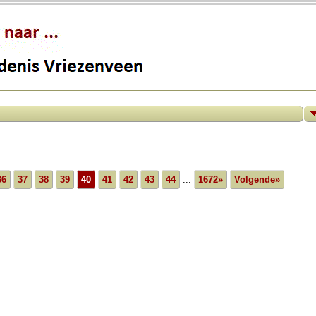
36
37
38
39
40
41
42
43
44
...
1672»
Volgende»
n