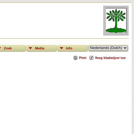
Zoek
Media
Info
Print
Voeg bladwijzer toe