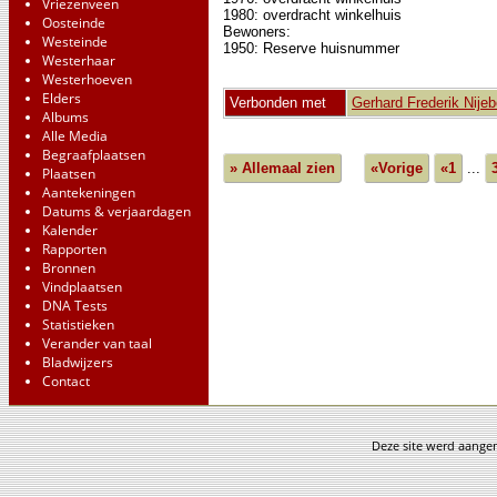
Vriezenveen
1980: overdracht winkelhuis
Oosteinde
Bewoners:
Westeinde
1950: Reserve huisnummer
Westerhaar
Westerhoeven
Elders
Verbonden met
Gerhard Frederik Nijeb
Albums
Alle Media
Begraafplaatsen
» Allemaal zien
«Vorige
«1
...
Plaatsen
Aantekeningen
Datums & verjaardagen
Kalender
Rapporten
Bronnen
Vindplaatsen
DNA Tests
Statistieken
Verander van taal
Bladwijzers
Contact
Deze site werd aang