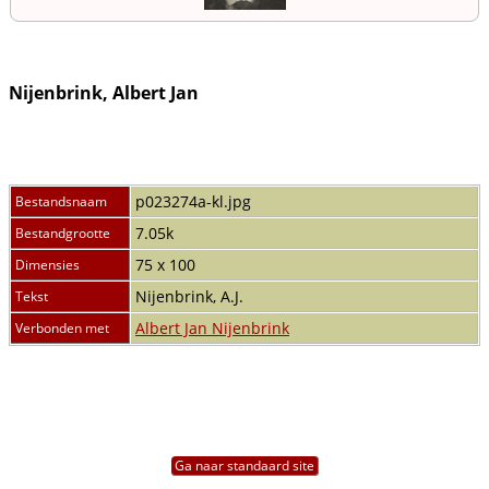
Nijenbrink, Albert Jan
p023274a-kl.jpg
Bestandsnaam
7.05k
Bestandgrootte
75 x 100
Dimensies
Nijenbrink, A.J.
Tekst
Albert Jan Nijenbrink
Verbonden met
Ga naar standaard site