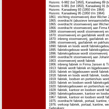
Huisnrs: 6-982 (tot 1950), Kanaalweg 89 (
Huisnrs: 6-981 (tot 1950), Kanaalweg 91 (t
Huisnrs: Kanaalweg 93 (1950 t/m 1964)
Huisnrs: Kanaalweg 95 (1950 t/m 1964)
1861: stichting stoomweverij door Wicher
1865: overdracht (abusieve tennaamstelli
1865: overdracht stoomweverij aan Wiche
1866: overdracht stoomweverij aan Firma
1869: stoomweverij wordt stoomweverij en
1870: stoomweverij en gasfabriek wordt st
1870: inbreng stoomweverij, gasfabriek en
1886: stoomweverij, gasfabriek en pakhuis
1890: fabriek en loods wordt fabrieksgebo
1895: fabrieksgebouw wordt fabrieksgebo
1896: fabrieksgebouw wordt stoomweverij
1900: overdracht stoomweverij aan Johann
1903: stoomweverij wordt fabriek
1906: inbreng fabriek in Firma Jansen & T
1913: fabriek wordt fabriek en bijgebouwen
1916: fabriek en bijgebouwen wordt fabrie
1918: fabriek en loods wordt fabriek, loods
1919: fabriek, loodsen en portiershuis wor
1920: fabriek en loodsen wordt fabrieksge
1920: fabrieksgebouwen en portiershuis wo
1928: fabriek, kantoor en loodsen wordt f
1960: fabrieksgebouwen, kantoor en loodse
1967: fabriek, kantoor en loodsen wordt fab
1975: overdracht fabriek, portaal, kantin
1976: verkoop fabriek, portaal, kantine, 
Gebruikers: