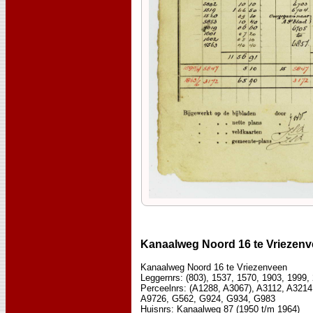
Kanaalweg Noord 16 te Vriezen
Kanaalweg Noord 16 te Vriezenveen
Leggernrs: (803), 1537, 1570, 1903, 1999,
Perceelnrs: (A1288, A3067), A3112, A321
A9726, G562, G924, G934, G983
Huisnrs: Kanaalweg 87 (1950 t/m 1964)