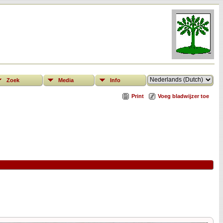
Zoek
Media
Info
Print
Voeg bladwijzer toe