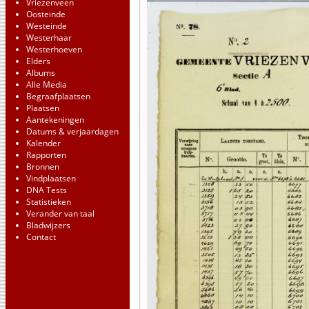
Vriezenveen
Oosteinde
Westeinde
Westerhaar
Westerhoeven
Elders
Albums
Alle Media
Begraafplaatsen
Plaatsen
Aantekeningen
Datums & verjaardagen
Kalender
Rapporten
Bronnen
Vindplaatsen
DNA Tests
Statistieken
Verander van taal
Bladwijzers
Contact