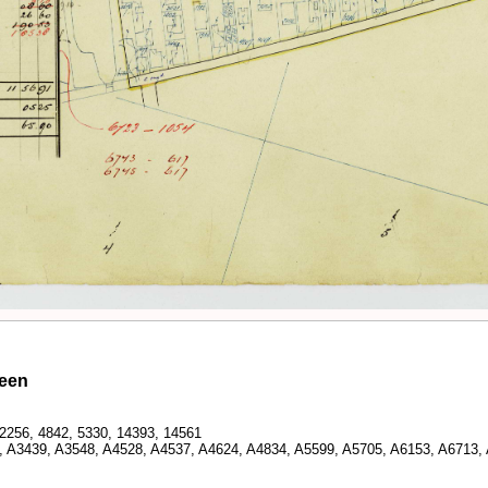
veen
 2256, 4842, 5330, 14393, 14561
4, A3439, A3548, A4528, A4537, A4624, A4834, A5599, A5705, A6153, A6713,