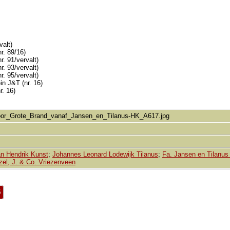
valt)
r. 89/16)
r. 91/vervalt)
r. 93/vervalt)
r. 95/vervalt)
in J&T (nr. 16)
r. 16)
oor_Grote_Brand_vanaf_Jansen_en_Tilanus-HK_A617.jpg
n Hendrik Kunst
;
Johannes Leonard Lodewijk Tilanus
;
Fa. Jansen en Tilanus
zel, J. & Co. Vriezenveen
5