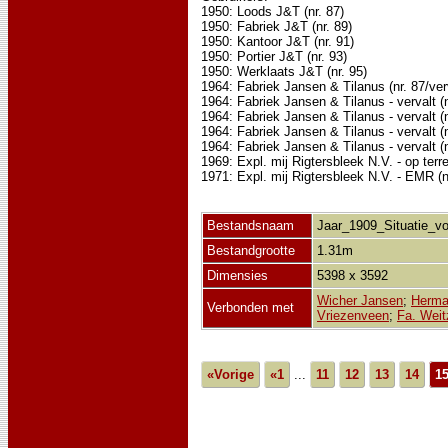
1950: Loods J&T (nr. 87)
1950: Fabriek J&T (nr. 89)
1950: Kantoor J&T (nr. 91)
1950: Portier J&T (nr. 93)
1950: Werklaats J&T (nr. 95)
1964: Fabriek Jansen & Tilanus (nr. 87/ver
1964: Fabriek Jansen & Tilanus - vervalt (n
1964: Fabriek Jansen & Tilanus - vervalt (n
1964: Fabriek Jansen & Tilanus - vervalt (n
1964: Fabriek Jansen & Tilanus - vervalt (n
1969: Expl. mij Rigtersbleek N.V. - op terre
1971: Expl. mij Rigtersbleek N.V. - EMR (n
Bestandsnaam
Jaar_1909_Situatie_v
Bestandgrootte
1.31m
Dimensies
5398 x 3592
Wicher Jansen
;
Herma
Verbonden met
Vriezenveen
;
Fa. Weit
«Vorige
«1
...
11
12
13
14
1