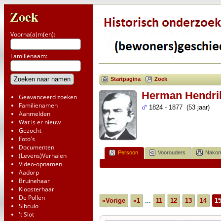
Zoek
Voorna(a)m(en):
Familienaam:
Startpagina
Zoek
Herman Hendri
Geavanceerd zoeken
Familienamen
1824 - 1877 (53 jaar)
Aanmelden
Wat is er nieuw
Gezocht
Foto's
Documenten
Persoon
Voorouders
Nakom
(Levens)Verhalen
Video-opnamen
Aadorp
Bruinehaar
Kloosterhaar
De Pollen
«Vorige
«1
...
11
12
13
14
1
Sibculo
't Slot