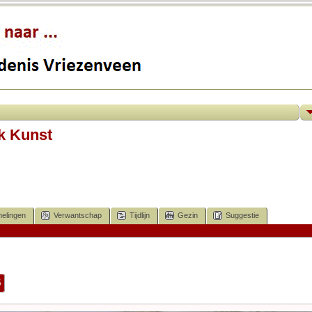
k Kunst
elingen
Verwantschap
Tijdlijn
Gezin
Suggestie
5