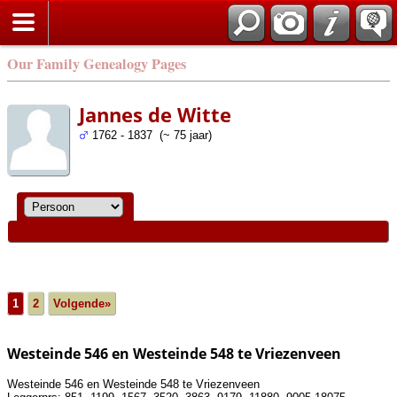
Our Family Genealogy Pages
Jannes de Witte
1762 - 1837 (~ 75 jaar)
1
2
Volgende»
Westeinde 546 en Westeinde 548 te Vriezenveen
Westeinde 546 en Westeinde 548 te Vriezenveen