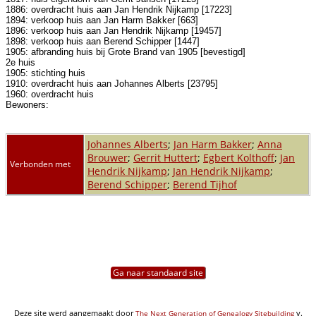
1886: overdracht huis aan Jan Hendrik Nijkamp [17223]
1894: verkoop huis aan Jan Harm Bakker [663]
1896: verkoop huis aan Jan Hendrik Nijkamp [19457]
1898: verkoop huis aan Berend Schipper [1447]
1905: afbranding huis bij Grote Brand van 1905 [bevestigd]
2e huis
1905: stichting huis
1910: overdracht huis aan Johannes Alberts [23795]
1960: overdracht huis
Bewoners:
Johannes Alberts
;
Jan Harm Bakker
;
Anna
Brouwer
;
Gerrit Huttert
;
Egbert Kolthoff
;
Jan
Verbonden met
Hendrik Nijkamp
;
Jan Hendrik Nijkamp
;
Berend Schipper
;
Berend Tijhof
Ga naar standaard site
Deze site werd aangemaakt door
v.
The Next Generation of Genealogy Sitebuilding