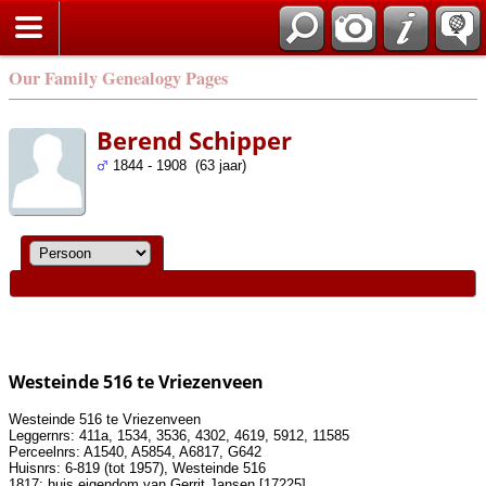
Our Family Genealogy Pages
Berend Schipper
1844 - 1908 (63 jaar)
Westeinde 516 te Vriezenveen
Westeinde 516 te Vriezenveen
Leggernrs: 411a, 1534, 3536, 4302, 4619, 5912, 11585
Perceelnrs: A1540, A5854, A6817, G642
Huisnrs: 6-819 (tot 1957), Westeinde 516
1817: huis eigendom van Gerrit Jansen [17225]