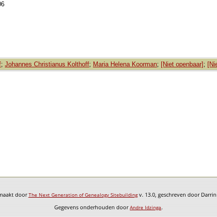
06
f
;
Johannes Christianus Kolthoff
;
Maria Helena Koorman
;
[Niet openbaar]
;
[Ni
emaakt door
v. 13.0, geschreven door Darri
The Next Generation of Genealogy Sitebuilding
Gegevens onderhouden door
.
Andre Idzinga