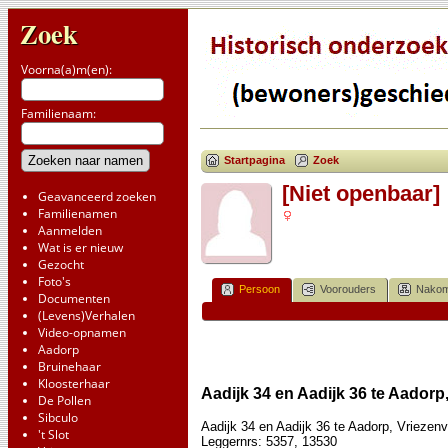
Zoek
Voorna(a)m(en):
Familienaam:
Startpagina
Zoek
[Niet openbaar]
Geavanceerd zoeken
Familienamen
Aanmelden
Wat is er nieuw
Gezocht
Foto's
Persoon
Voorouders
Nakom
Documenten
(Levens)Verhalen
Video-opnamen
Aadorp
Bruinehaar
Kloosterhaar
Aadijk 34 en Aadijk 36 te Aadorp
De Pollen
Sibculo
Aadijk 34 en Aadijk 36 te Aadorp, Vriezen
't Slot
Leggernrs: 5357, 13530