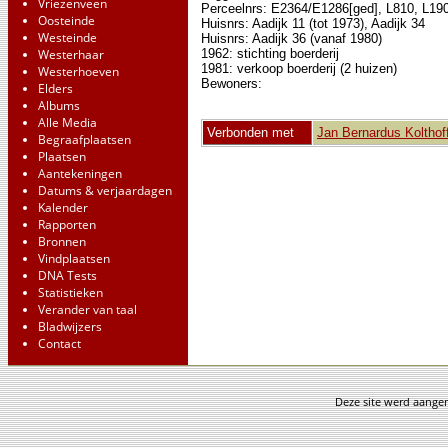
Vriezenveen
Perceelnrs: E2364/E1286[ged], L810, L19
Oosteinde
Huisnrs: Aadijk 11 (tot 1973), Aadijk 34
Westeinde
Huisnrs: Aadijk 36 (vanaf 1980)
1962: stichting boerderij
Westerhaar
1981: verkoop boerderij (2 huizen)
Westerhoeven
Bewoners:
Elders
Albums
Alle Media
Verbonden met
Jan Bernardus Kolthof
Begraafplaatsen
Plaatsen
Aantekeningen
Datums & verjaardagen
Kalender
Rapporten
Bronnen
Vindplaatsen
DNA Tests
Statistieken
Verander van taal
Bladwijzers
Contact
Deze site werd aang