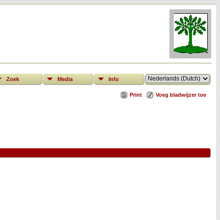
Zoek
Media
Info
Print
Voeg bladwijzer toe