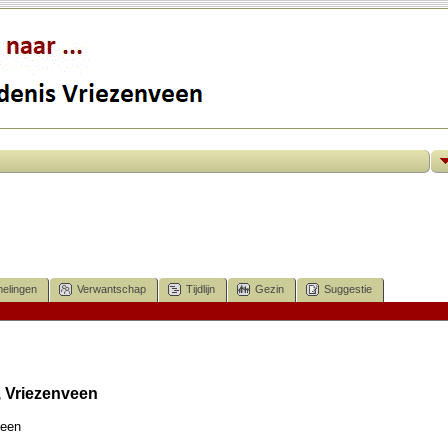
elingen
Verwantschap
Tijdlijn
Gezin
Suggestie
, Vriezenveen
veen