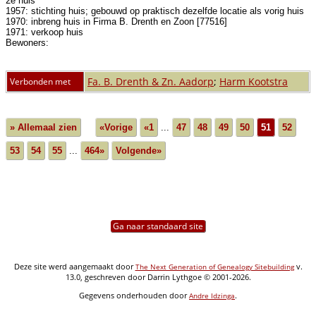
2e huis
1957: stichting huis; gebouwd op praktisch dezelfde locatie als vorig huis
1970: inbreng huis in Firma B. Drenth en Zoon [77516]
1971: verkoop huis
Bewoners:
Fa. B. Drenth & Zn. Aadorp
;
Harm Kootstra
Verbonden met
» Allemaal zien
«Vorige
«1
...
47
48
49
50
51
52
53
54
55
...
464»
Volgende»
Ga naar standaard site
Deze site werd aangemaakt door
v.
The Next Generation of Genealogy Sitebuilding
13.0, geschreven door Darrin Lythgoe © 2001-2026.
Gegevens onderhouden door
.
Andre Idzinga