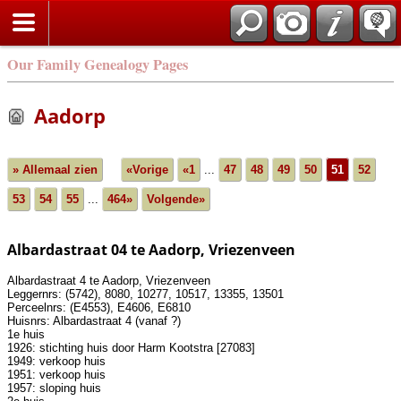
Our Family Genealogy Pages
Aadorp
» Allemaal zien
«Vorige
«1
...
47
48
49
50
51
52
53
54
55
...
464»
Volgende»
Albardastraat 04 te Aadorp, Vriezenveen
Albardastraat 4 te Aadorp, Vriezenveen
Leggernrs: (5742), 8080, 10277, 10517, 13355, 13501
Perceelnrs: (E4553), E4606, E6810
Huisnrs: Albardastraat 4 (vanaf ?)
1e huis
1926: stichting huis door Harm Kootstra [27083]
1949: verkoop huis
1951: verkoop huis
1957: sloping huis