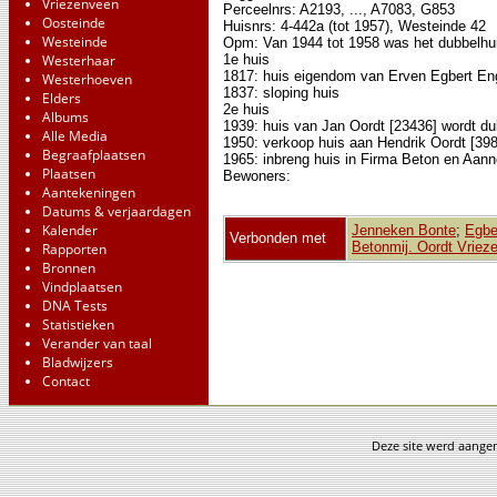
Vriezenveen
Perceelnrs: A2193, ..., A7083, G853
Oosteinde
Huisnrs: 4-442a (tot 1957), Westeinde 42
Westeinde
Opm: Van 1944 tot 1958 was het dubbelhui
1e huis
Westerhaar
1817: huis eigendom van Erven Egbert Eng
Westerhoeven
1837: sloping huis
Elders
2e huis
Albums
1939: huis van Jan Oordt [23436] wordt du
Alle Media
1950: verkoop huis aan Hendrik Oordt [39
Begraafplaatsen
1965: inbreng huis in Firma Beton en Aan
Plaatsen
Bewoners:
Aantekeningen
Datums & verjaardagen
Kalender
Jenneken Bonte
;
Egbe
Verbonden met
Betonmij. Oordt Vriez
Rapporten
Bronnen
Vindplaatsen
DNA Tests
Statistieken
Verander van taal
Bladwijzers
Contact
Deze site werd aang