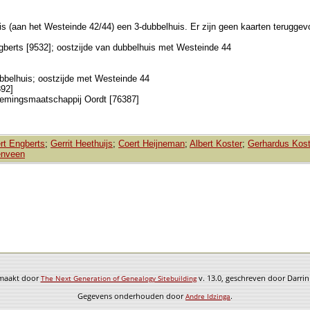
s (aan het Westeinde 42/44) een 3-dubbelhuis. Er zijn geen kaarten terugge
berts [9532]; oostzijde van dubbelhuis met Westeinde 44
bbelhuis; oostzijde met Westeinde 44
892]
nemingsmaatschappij Oordt [76387]
rt Engberts
;
Gerrit Heethuijs
;
Coert Heijneman
;
Albert Koster
;
Gerhardus Kost
enveen
emaakt door
v. 13.0, geschreven door Darri
The Next Generation of Genealogy Sitebuilding
Gegevens onderhouden door
.
Andre Idzinga