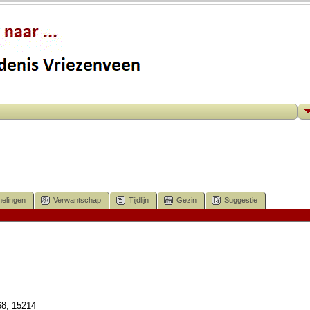
elingen
Verwantschap
Tijdlijn
Gezin
Suggestie
68, 15214