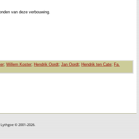
vonden van deze verbouwing.
er
;
Willem Koster
;
Hendrik Oordt
;
Jan Oordt
;
Hendrik ten Cate
;
Fa.
n Lythgoe © 2001-2026.