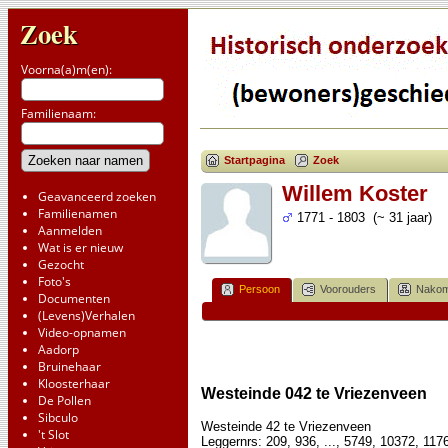
Zoek
Voorna(a)m(en):
Familienaam:
Startpagina
Zoek
Willem Koster
Geavanceerd zoeken
Familienamen
1771 - 1803 (~ 31 jaar)
Aanmelden
Wat is er nieuw
Gezocht
Foto's
Persoon
Voorouders
Nakom
Documenten
(Levens)Verhalen
Video-opnamen
Aadorp
Bruinehaar
Kloosterhaar
Westeinde 042 te Vriezenveen
De Pollen
Sibculo
Westeinde 42 te Vriezenveen
't Slot
Leggernrs: 209, 936, ..., 5749, 10372, 117