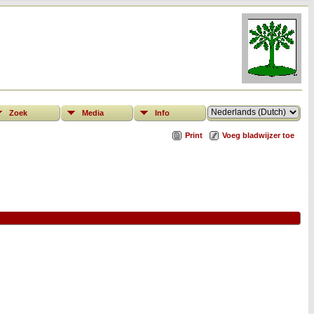
Zoek
Media
Info
Print
Voeg bladwijzer toe