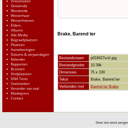
Vriezenveen
Oosteinde
Westeinde
Westerhaar
Westerhoeven
Elders
Albums
Brake, Barend ter
Alle Media
Begraafplaatsen
Plaatsen
Aantekeningen
Datums & verjaardagen
Bestandsnaam
p018427a-kl.jpg
Kalender
Rapporten
Bestandgrootte
10.39k
Bronnen
Dimensies
75 x 100
Vindplaatsen
DNA Tests
Tekst
Brake, Barend ter
Statistieken
Verbonden met
Barend ter Brake
Verander van taal
Bladwijzers
Contact
Deze site werd aang