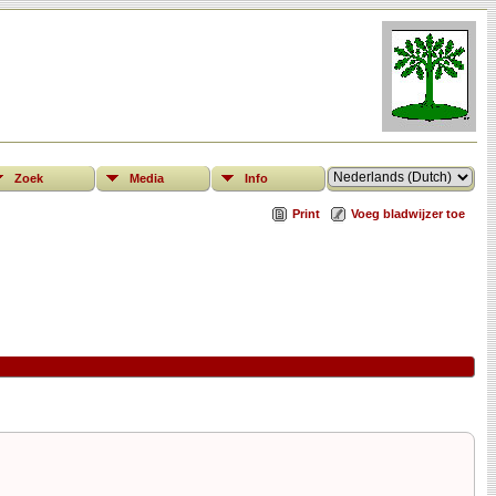
Zoek
Media
Info
Print
Voeg bladwijzer toe