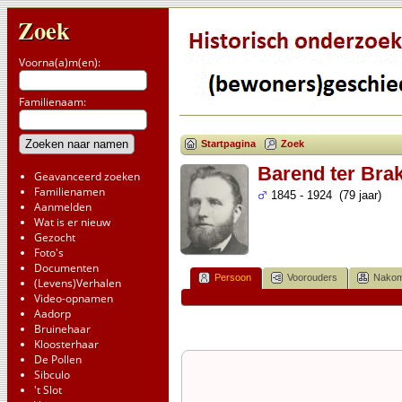
Zoek
Voorna(a)m(en):
Familienaam:
Startpagina
Zoek
Barend ter Bra
Geavanceerd zoeken
Familienamen
1845 - 1924 (79 jaar)
Aanmelden
Wat is er nieuw
Gezocht
Foto's
Documenten
Persoon
Voorouders
Nakom
(Levens)Verhalen
Video-opnamen
Aadorp
Bruinehaar
Kloosterhaar
De Pollen
Sibculo
't Slot