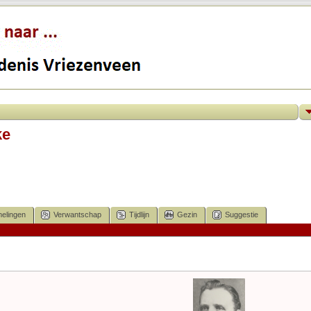
ke
elingen
Verwantschap
Tijdlijn
Gezin
Suggestie