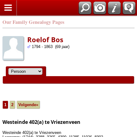
Our Family Genealogy Pages
Roelof Bos
1794 - 1863 (69 jaar)
1
2
Volgende»
Westeinde 402(a) te Vriezenveen
Westeinde 402(a) te Vriezenveen