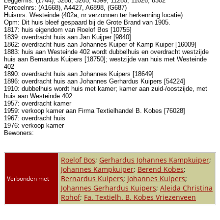
Leggernrs: (1744), 3288, 3265, 4399, 11285, 11026, 8302
Perceelnrs: (A1668), A4427, A6898, (G687)
Huisnrs: Westeinde (402a; nr verzonnen ter herkenning locatie)
Opm: Dit huis bleef gespaard bij de Grote Brand van 1905.
1817: huis eigendom van Roelof Bos [10755]
1839: overdracht huis aan Jan Kuijper [9840]
1862: overdracht huis aan Johannes Kuiper of Kamp Kuiper [16009]
1883: huis aan Westeinde 402 wordt dubbelhuis en overdracht westzijde
huis aan Bernardus Kuipers [18750]; westzijde van huis met Westeinde
402
1890: overdracht huis aan Johannes Kuipers [18649]
1896: overdracht huis aan Johannes Gerhardus Kuipers [54224]
1910: dubbelhuis wordt huis met kamer; kamer aan zuid-/oostzijde, met
huis aan Westeinde 402
1957: overdracht kamer
1959: verkoop kamer aan Firma Textielhandel B. Kobes [76028]
1967: overdracht huis
1976: verkoop kamer
Bewoners:
Roelof Bos
;
Gerhardus Johannes Kampkuiper
;
Johannes Kampkuiper
;
Berend Kobes
;
Bernardus Kuipers
;
Johannes Kuipers
;
Verbonden met
Johannes Gerhardus Kuipers
;
Aleida Christina
Rohof
;
Fa. Textielh. B. Kobes Vriezenveen