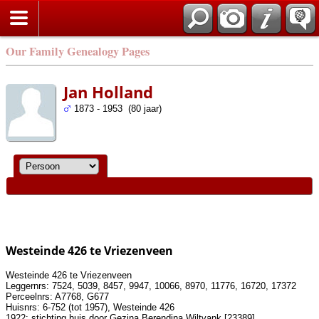
Our Family Genealogy Pages
Jan Holland
1873 - 1953 (80 jaar)
Westeinde 426 te Vriezenveen
Westeinde 426 te Vriezenveen
Leggernrs: 7524, 5039, 8457, 9947, 10066, 8970, 11776, 16720, 17372
Perceelnrs: A7768, G677
Huisnrs: 6-752 (tot 1957), Westeinde 426
1922: stichting huis door Gezina Berendina Wiltvank [23389]