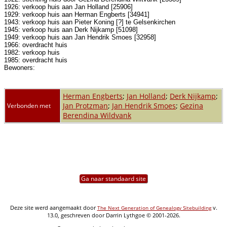
1926: verkoop huis aan Jan Holland [25906]
1929: verkoop huis aan Herman Engberts [34941]
1943: verkoop huis aan Pieter Koning [?] te Gelsenkirchen
1945: verkoop huis aan Derk Nijkamp [51098]
1949: verkoop huis aan Jan Hendrik Smoes [32958]
1966: overdracht huis
1982: verkoop huis
1985: overdracht huis
Bewoners:
Herman Engberts
;
Jan Holland
;
Derk Nijkamp
;
Jan Protzman
;
Jan Hendrik Smoes
;
Gezina
Verbonden met
Berendina Wildvank
Ga naar standaard site
Deze site werd aangemaakt door
v.
The Next Generation of Genealogy Sitebuilding
13.0, geschreven door Darrin Lythgoe © 2001-2026.