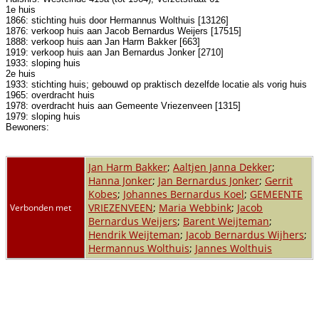
1e huis
1866: stichting huis door Hermannus Wolthuis [13126]
1876: verkoop huis aan Jacob Bernardus Weijers [17515]
1888: verkoop huis aan Jan Harm Bakker [663]
1919: verkoop huis aan Jan Bernardus Jonker [2710]
1933: sloping huis
2e huis
1933: stichting huis; gebouwd op praktisch dezelfde locatie als vorig huis
1965: overdracht huis
1978: overdracht huis aan Gemeente Vriezenveen [1315]
1979: sloping huis
Bewoners:
Jan Harm Bakker
;
Aaltjen Janna Dekker
;
Hanna Jonker
;
Jan Bernardus Jonker
;
Gerrit
Kobes
;
Johannes Bernardus Koel
;
GEMEENTE
VRIEZENVEEN
;
Maria Webbink
;
Jacob
Verbonden met
Bernardus Weijers
;
Barent Weijteman
;
Hendrik Weijteman
;
Jacob Bernardus Wijhers
;
Hermannus Wolthuis
;
Jannes Wolthuis