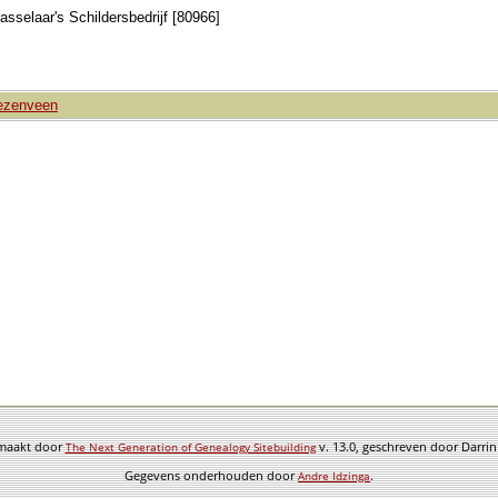
asselaar's Schildersbedrijf [80966]
iezenveen
emaakt door
v. 13.0, geschreven door Darri
The Next Generation of Genealogy Sitebuilding
Gegevens onderhouden door
.
Andre Idzinga