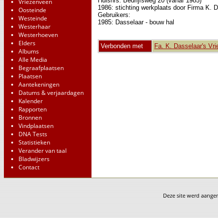
Huisnrs: Bedrijfsweg 20 (vanaf 1985)
Vriezenveen
1986: stichting werkplaats door Firma K. D
Oosteinde
Gebruikers:
Westeinde
1985: Dasselaar - bouw hal
Westerhaar
Westerhoeven
Elders
Verbonden met
Fa. K. Dasselaar's Vr
Albums
Alle Media
Begraafplaatsen
Plaatsen
Aantekeningen
Datums & verjaardagen
Kalender
Rapporten
Bronnen
Vindplaatsen
DNA Tests
Statistieken
Verander van taal
Bladwijzers
Contact
Deze site werd aang