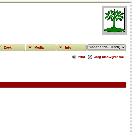
Zoek
Media
Info
Print
Voeg bladwijzer toe