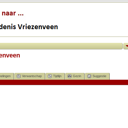
zenveen
elingen
Verwantschap
Tijdlijn
Gezin
Suggestie