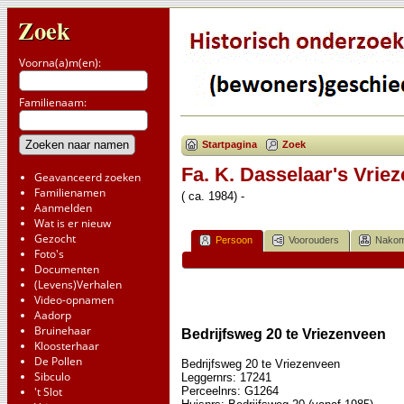
Zoek
Voorna(a)m(en):
Familienaam:
Startpagina
Zoek
Fa. K. Dasselaar's Vrie
Geavanceerd zoeken
Familienamen
( ca. 1984) -
Aanmelden
Wat is er nieuw
Gezocht
Persoon
Voorouders
Nakom
Foto's
Documenten
(Levens)Verhalen
Video-opnamen
Aadorp
Bruinehaar
Bedrijfsweg 20 te Vriezenveen
Kloosterhaar
De Pollen
Bedrijfsweg 20 te Vriezenveen
Sibculo
Leggernrs: 17241
Perceelnrs: G1264
't Slot