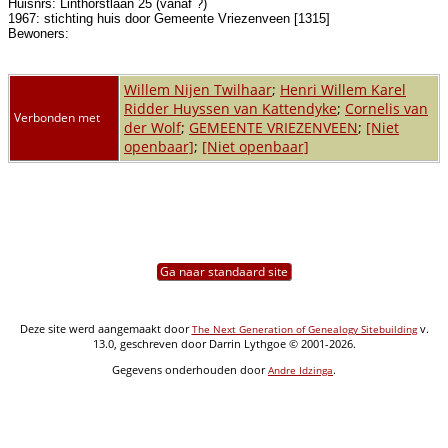
Huisnrs: Linthorstlaan 25 (vanaf ?)
1967: stichting huis door Gemeente Vriezenveen [1315]
Bewoners:
Willem Nijen Twilhaar
;
Henri Willem Karel
Ridder Huyssen van Kattendyke
;
Cornelis van
Verbonden met
der Wolf
;
GEMEENTE VRIEZENVEEN
;
[Niet
openbaar]
;
[Niet openbaar]
Ga naar standaard site
Deze site werd aangemaakt door
v.
The Next Generation of Genealogy Sitebuilding
13.0, geschreven door Darrin Lythgoe © 2001-2026.
Gegevens onderhouden door
.
Andre Idzinga