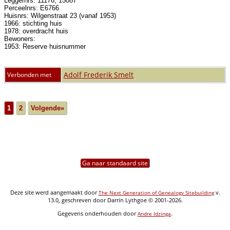
Leggernrs: 11176, 15087
Perceelnrs: E6766
Huisnrs: Wilgenstraat 23 (vanaf 1953)
1966: stichting huis
1978: overdracht huis
Bewoners:
1953: Reserve huisnummer
Adolf Frederik Smelt
Verbonden met
1
2
Volgende»
Ga naar standaard site
Deze site werd aangemaakt door
v.
The Next Generation of Genealogy Sitebuilding
13.0, geschreven door Darrin Lythgoe © 2001-2026.
Gegevens onderhouden door
.
Andre Idzinga