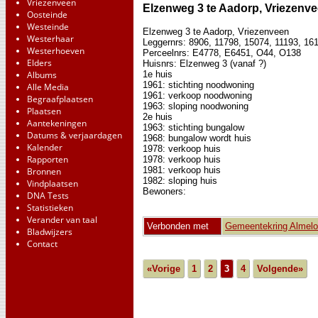
Vriezenveen
Elzenweg 3 te Aadorp, Vriezenv
Oosteinde
Westeinde
Elzenweg 3 te Aadorp, Vriezenveen
Westerhaar
Leggernrs: 8906, 11798, 15074, 11193, 16
Westerhoeven
Perceelnrs: E4778, E6451, O44, O138
Elders
Huisnrs: Elzenweg 3 (vanaf ?)
Albums
1e huis
1961: stichting noodwoning
Alle Media
1961: verkoop noodwoning
Begraafplaatsen
1963: sloping noodwoning
Plaatsen
2e huis
Aantekeningen
1963: stichting bungalow
Datums & verjaardagen
1968: bungalow wordt huis
Kalender
1978: verkoop huis
Rapporten
1978: verkoop huis
1981: verkoop huis
Bronnen
1982: sloping huis
Vindplaatsen
Bewoners:
DNA Tests
Statistieken
Verander van taal
Verbonden met
Gemeentekring Almelo
Bladwijzers
Contact
«Vorige
1
2
3
4
Volgende»