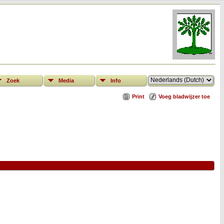
Zoek
Media
Info
Print
Voeg bladwijzer toe