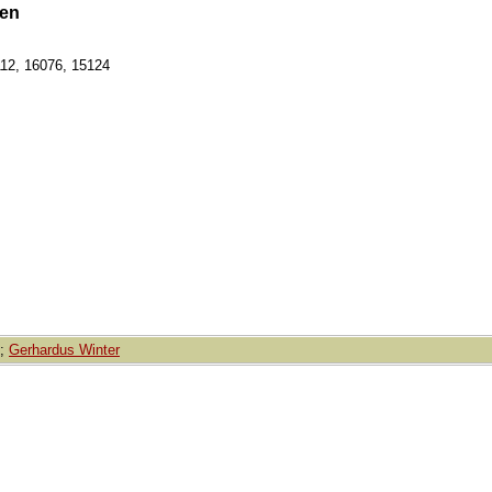
een
112, 16076, 15124
;
Gerhardus Winter