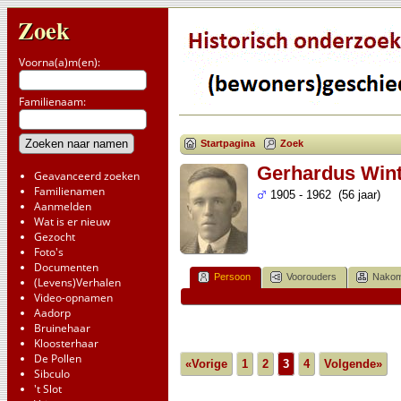
Zoek
Voorna(a)m(en):
Familienaam:
Startpagina
Zoek
Gerhardus Wint
Geavanceerd zoeken
Familienamen
1905 - 1962 (56 jaar)
Aanmelden
Wat is er nieuw
Gezocht
Foto's
Documenten
Persoon
Voorouders
Nakom
(Levens)Verhalen
Video-opnamen
Aadorp
Bruinehaar
Kloosterhaar
De Pollen
«Vorige
1
2
3
4
Volgende»
Sibculo
't Slot