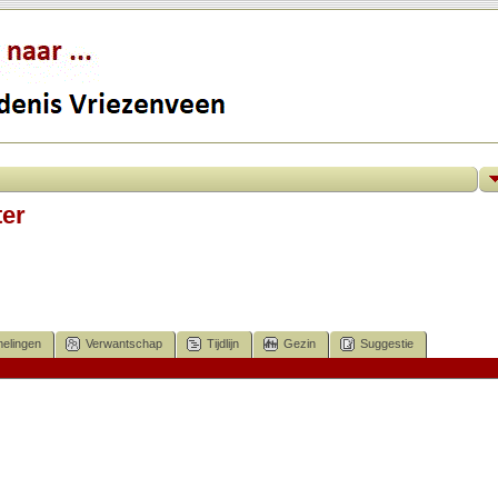
er
elingen
Verwantschap
Tijdlijn
Gezin
Suggestie