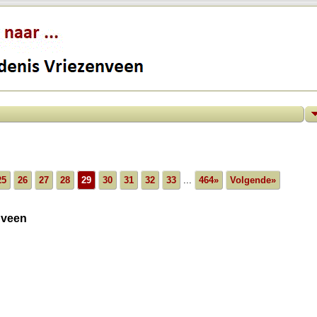
25
26
27
28
29
30
31
32
33
...
464»
Volgende»
nveen