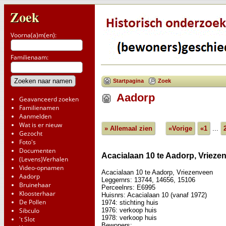
Zoek
Voorna(a)m(en):
Familienaam:
Startpagina
Zoek
Aadorp
Geavanceerd zoeken
Familienamen
Aanmelden
Wat is er nieuw
» Allemaal zien
«Vorige
«1
...
Gezocht
Foto's
Documenten
Acacialaan 10 te Aadorp, Vrieze
(Levens)Verhalen
Video-opnamen
Acacialaan 10 te Aadorp, Vriezenveen
Aadorp
Leggernrs: 13744, 14656, 15106
Bruinehaar
Perceelnrs: E6995
Kloosterhaar
Huisnrs: Acacialaan 10 (vanaf 1972)
De Pollen
1974: stichting huis
1976: verkoop huis
Sibculo
1978: verkoop huis
't Slot
Bewoners: