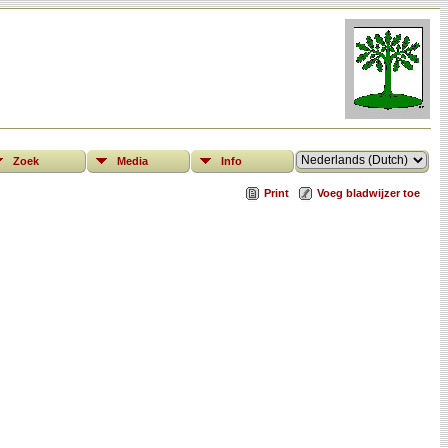
Zoek
Media
Info
Print
Voeg bladwijzer toe