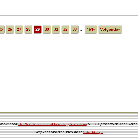
25
26
27
28
29
30
31
32
33
...
464»
Volgende»
emaakt door
v. 13.0, geschreven door Darri
The Next Generation of Genealogy Sitebuilding
Gegevens onderhouden door
.
Andre Idzinga