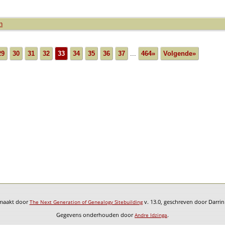
n
29
30
31
32
33
34
35
36
37
...
464»
Volgende»
emaakt door
v. 13.0, geschreven door Darri
The Next Generation of Genealogy Sitebuilding
Gegevens onderhouden door
.
Andre Idzinga