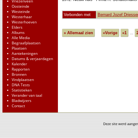
Vriezenveen
Oosteinde
Westeinde
Verbonden met
Bernard Jozef Driesse
Westerhaar
Westerhoeven
Elders
Albums
» Allemaal zien
«Vorige
«1
...
Alle Media
Begraafplaatsen
Plaatsen
Aantekeningen
Datums & verjaardagen
Kalender
Rapporten
Bronnen
Vindplaatsen
DNA Tests
Statistieken
Verander van taal
Bladwijzers
Contact
Deze site werd aang