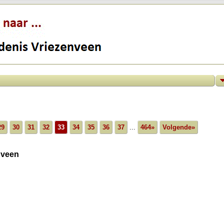
29
30
31
32
33
34
35
36
37
...
464»
Volgende»
nveen