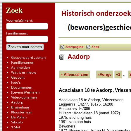
Zoek
Voorna(a)m(en):
Familienaam:
Startpagina
Zoek
Aadorp
Geavanceerd zoeken
Familienamen
Aanmelden
Wat is er nieuw
» Allemaal zien
«Vorige
«1
...
Gezocht
Foto's
Documenten
Acacialaan 18 te Aadorp, Vrieze
(Levens)Verhalen
Video-opnamen
Acacialaan 18 te Aadorp, Vriezenveen
Aadorp
Leggernrs: 14277, 16175, 16288
Bruinehaar
Perceelnrs: E7086
Kloosterhaar
Huisnrs: Acacialaan 18 (vanaf 1972)
De Pollen
1975: stichting huis
1981: verkoop huis
Sibculo
Bewoners:
't Slot
1972: Nieuw huis - Firma H. Schuitemaker