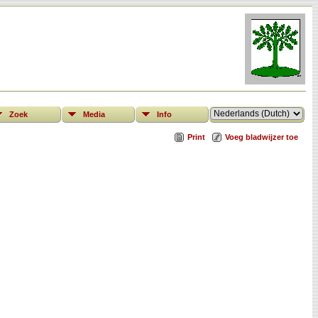
Zoek
Media
Info
Print
Voeg bladwijzer toe