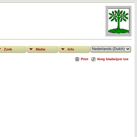
Zoek
Media
Info
Print
Voeg bladwijzer toe