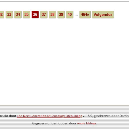
32
33
34
35
36
37
38
39
40
...
464»
Volgende»
emaakt door
v. 13.0, geschreven door Darri
The Next Generation of Genealogy Sitebuilding
Gegevens onderhouden door
.
Andre Idzinga