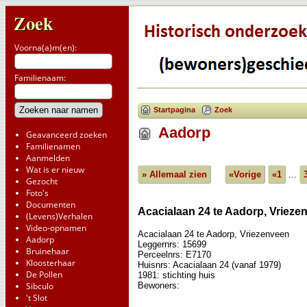
Zoek
Voorna(a)m(en):
Familienaam:
Startpagina
Zoek
Aadorp
Geavanceerd zoeken
Familienamen
Aanmelden
Wat is er nieuw
» Allemaal zien
«Vorige
«1
...
Gezocht
Foto's
Documenten
Acacialaan 24 te Aadorp, Vrieze
(Levens)Verhalen
Video-opnamen
Acacialaan 24 te Aadorp, Vriezenveen
Aadorp
Leggernrs: 15699
Bruinehaar
Perceelnrs: E7170
Kloosterhaar
Huisnrs: Acacialaan 24 (vanaf 1979)
De Pollen
1981: stichting huis
Bewoners:
Sibculo
't Slot