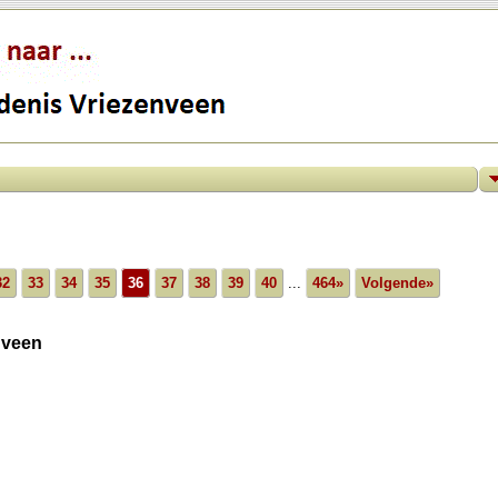
32
33
34
35
36
37
38
39
40
...
464»
Volgende»
nveen