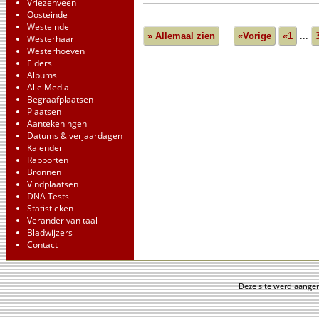
Vriezenveen
Oosteinde
Westeinde
» Allemaal zien
«Vorige
«1
...
Westerhaar
Westerhoeven
Elders
Albums
Alle Media
Begraafplaatsen
Plaatsen
Aantekeningen
Datums & verjaardagen
Kalender
Rapporten
Bronnen
Vindplaatsen
DNA Tests
Statistieken
Verander van taal
Bladwijzers
Contact
Deze site werd aang