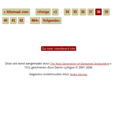
» Allemaal zien
«Vorige
«1
...
34
35
36
37
38
39
40
41
42
...
464»
Volgende»
Ga naar standaard site
Deze site werd aangemaakt door
v.
The Next Generation of Genealogy Sitebuilding
13.0, geschreven door Darrin Lythgoe © 2001-2026.
Gegevens onderhouden door
.
Andre Idzinga