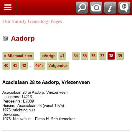
Our Family Genealogy Pages
Aadorp
» Allemaal zien
«Vorige
«1
...
34
35
36
37
38
39
40
41
42
...
464»
Volgende»
Acacialaan 28 te Aadorp, Vriezenveen
Acacialaan 28 te Aadorp, Vriezenveen
Leggernrs: 14213
Perceelnrs: E7089
Huisnrs: Acacialaan 28 (vanaf 1975)
1975: stichting huis
Bewoners:
1975: Nieuw huis - Firma H. Schuitemaker