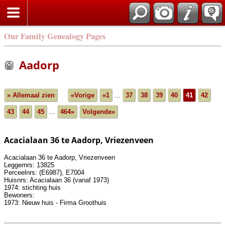
Our Family Genealogy Pages
Aadorp
» Allemaal zien
«Vorige
«1
...
37
38
39
40
41
42
43
44
45
...
464»
Volgende»
Acacialaan 36 te Aadorp, Vriezenveen
Acacialaan 36 te Aadorp, Vriezenveen
Leggernrs: 13825
Perceelnrs: (E6987), E7004
Huisnrs: Acacialaan 36 (vanaf 1973)
1974: stichting huis
Bewoners:
1973: Nieuw huis - Firma Groothuis