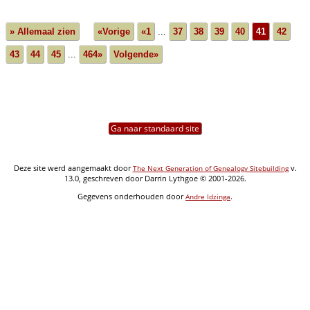
» Allemaal zien
«Vorige
«1
...
37
38
39
40
41
42
43
44
45
...
464»
Volgende»
Ga naar standaard site
Deze site werd aangemaakt door
v.
The Next Generation of Genealogy Sitebuilding
13.0, geschreven door Darrin Lythgoe © 2001-2026.
Gegevens onderhouden door
.
Andre Idzinga