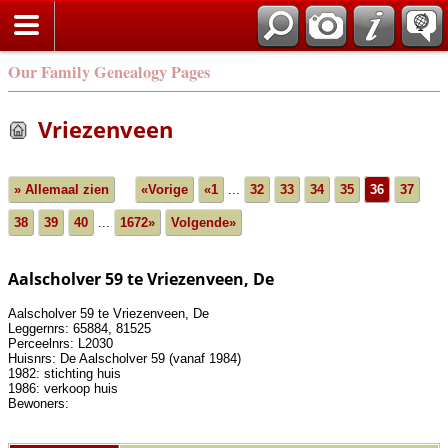
Our Family Genealogy Pages
Vriezenveen
» Allemaal zien
«Vorige
«1
...
32
33
34
35
36
37
38
39
40
...
1672»
Volgende»
Aalscholver 59 te Vriezenveen, De
Aalscholver 59 te Vriezenveen, De
Leggernrs: 65884, 81525
Perceelnrs: L2030
Huisnrs: De Aalscholver 59 (vanaf 1984)
1982: stichting huis
1986: verkoop huis
Bewoners: