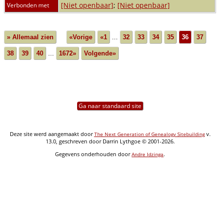
[Niet openbaar]
;
[Niet openbaar]
Verbonden met
» Allemaal zien
«Vorige
«1
...
32
33
34
35
36
37
38
39
40
...
1672»
Volgende»
Ga naar standaard site
Deze site werd aangemaakt door
v.
The Next Generation of Genealogy Sitebuilding
13.0, geschreven door Darrin Lythgoe © 2001-2026.
Gegevens onderhouden door
.
Andre Idzinga