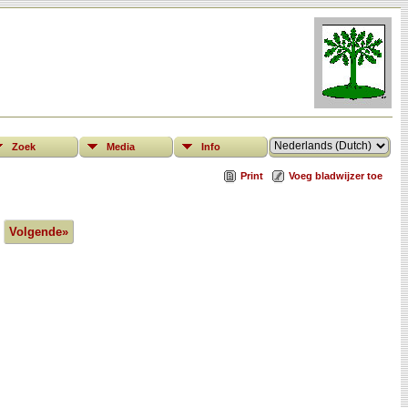
Zoek
Media
Info
Print
Voeg bladwijzer toe
Volgende»