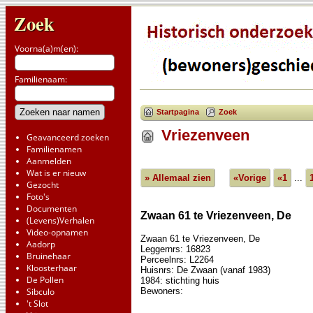
Zoek
Voorna(a)m(en):
Familienaam:
Startpagina
Zoek
Vriezenveen
Geavanceerd zoeken
Familienamen
Aanmelden
Wat is er nieuw
» Allemaal zien
«Vorige
«1
...
Gezocht
Foto's
Documenten
Zwaan 61 te Vriezenveen, De
(Levens)Verhalen
Video-opnamen
Zwaan 61 te Vriezenveen, De
Aadorp
Leggernrs: 16823
Bruinehaar
Perceelnrs: L2264
Kloosterhaar
Huisnrs: De Zwaan (vanaf 1983)
De Pollen
1984: stichting huis
Bewoners:
Sibculo
't Slot