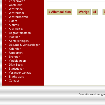
Vriezenveen
Oosteinde
Westeinde
» Allemaal zien
«Vorige
«1
...
Westerhaar
Westerhoeven
Elders
Albums
Alle Media
Begraafplaatsen
Plaatsen
Aantekeningen
Datums & verjaardagen
Kalender
Rapporten
Bronnen
Vindplaatsen
DNA Tests
Statistieken
Verander van taal
Bladwijzers
Contact
Deze site werd aang