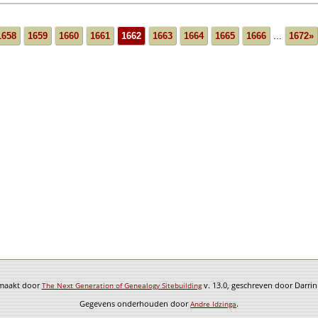
1658
1659
1660
1661
1662
1663
1664
1665
1666
...
1672»
emaakt door
v. 13.0, geschreven door Darri
The Next Generation of Genealogy Sitebuilding
Gegevens onderhouden door
.
Andre Idzinga