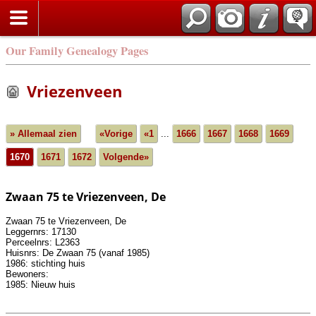
Our Family Genealogy Pages
Vriezenveen
» Allemaal zien
«Vorige
«1
...
1666
1667
1668
1669
1670
1671
1672
Volgende»
Zwaan 75 te Vriezenveen, De
Zwaan 75 te Vriezenveen, De
Leggernrs: 17130
Perceelnrs: L2363
Huisnrs: De Zwaan 75 (vanaf 1985)
1986: stichting huis
Bewoners:
1985: Nieuw huis