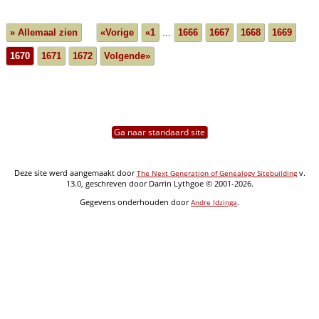
» Allemaal zien
«Vorige
«1
...
1666
1667
1668
1669
1670
1671
1672
Volgende»
Ga naar standaard site
Deze site werd aangemaakt door
v.
The Next Generation of Genealogy Sitebuilding
13.0, geschreven door Darrin Lythgoe © 2001-2026.
Gegevens onderhouden door
.
Andre Idzinga