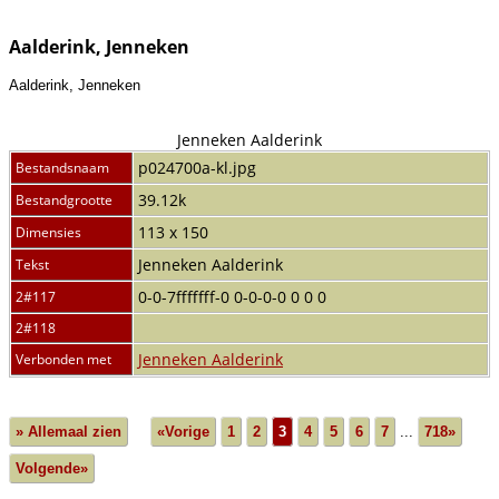
Aalderink, Jenneken
Aalderink, Jenneken
Jenneken Aalderink
p024700a-kl.jpg
Bestandsnaam
39.12k
Bestandgrootte
113 x 150
Dimensies
Jenneken Aalderink
Tekst
0-0-7fffffff-0
0-0-0-0
0
0
0
2#117
2#118
Jenneken Aalderink
Verbonden met
» Allemaal zien
«Vorige
1
2
3
4
5
6
7
...
718»
Volgende»