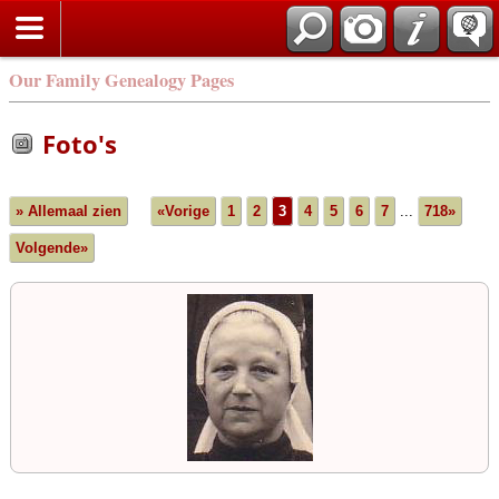
Our Family Genealogy Pages
Foto's
» Allemaal zien
«Vorige
1
2
3
4
5
6
7
...
718»
Volgende»