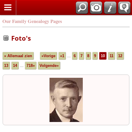
Our Family Genealogy Pages
Foto's
» Allemaal zien
«Vorige
«1
...
6
7
8
9
10
11
12
13
14
...
718»
Volgende»