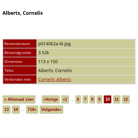
Alberts, Cornelis
p014062a-kl.jpg
Bestandsnaam
3.52k
Bestandgrootte
113 x 150
Dimensies
Alberts, Cornelis
Tekst
Cornelis Alberts
Verbonden met
» Allemaal zien
«Vorige
«1
...
6
7
8
9
10
11
12
13
14
...
718»
Volgende»