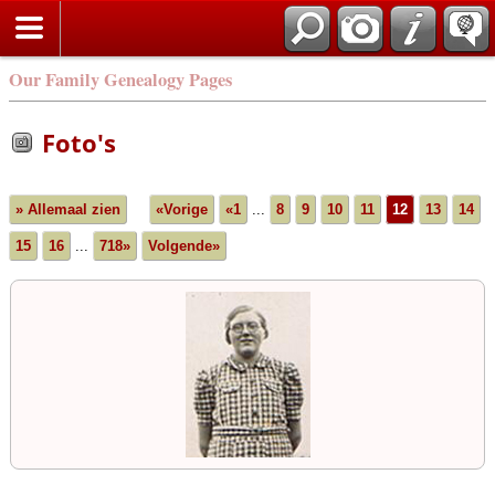
Our Family Genealogy Pages
Foto's
» Allemaal zien
«Vorige
«1
...
8
9
10
11
12
13
14
15
16
...
718»
Volgende»