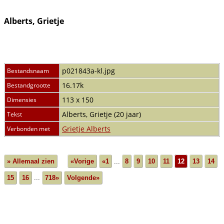
Alberts, Grietje
p021843a-kl.jpg
Bestandsnaam
16.17k
Bestandgrootte
113 x 150
Dimensies
Alberts, Grietje (20 jaar)
Tekst
Grietje Alberts
Verbonden met
» Allemaal zien
«Vorige
«1
...
8
9
10
11
12
13
14
15
16
...
718»
Volgende»