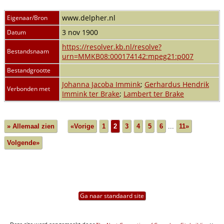
www.delpher.nl
Eigenaar/Bron
3 nov 1900
Datum
https://resolver.kb.nl/resolve?
Bestandsnaam
urn=MMKB08:000174142:mpeg21:p007
Bestandgrootte
Johanna Jacoba Immink
;
Gerhardus Hendrik
Verbonden met
Immink ter Brake
;
Lambert ter Brake
» Allemaal zien
«Vorige
1
2
3
4
5
6
...
11»
Volgende»
Ga naar standaard site