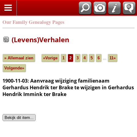
Our Family Genealogy Pages
(Levens)Verhalen
» Allemaal zien
«Vorige
1
2
3
4
5
6
...
11»
Volgende»
1900-11-03: Aanvraag wijziging familienaam
Gerhardus Hendrik ter Brake te wijzigen in Gerhardus
Hendrik Immink ter Brake