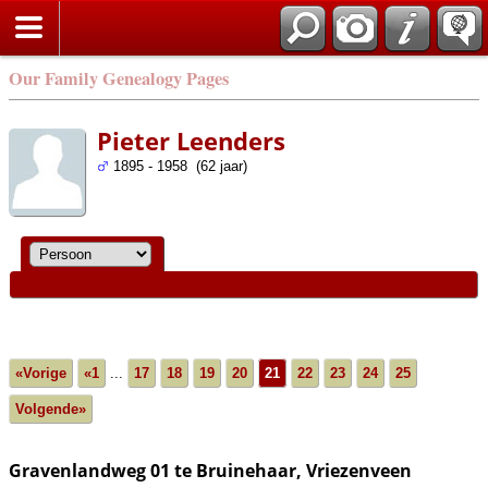
Our Family Genealogy Pages
Pieter Leenders
1895 - 1958 (62 jaar)
«Vorige
«1
...
17
18
19
20
21
22
23
24
25
Volgende»
Gravenlandweg 01 te Bruinehaar, Vriezenveen