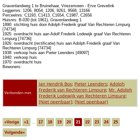
Gravenlandweg 1 te Bruinehaar, Vriezenveen - Erve Grevelink
Leggernrs: 1206, 8054, 1206, 9261, 9568, 13166
Perceelnrs: C1193, C1413, C1654, C1987, C2656
Huisnrs: B-030 (tot 1961), Gravenlandweg 1
1890: stichting huis door Adolph Frederik graaf Van Rechteren Limpurg
[74734]
1925: overdracht huis aan Adolf Frederik Lodewijk graaf Van Rechteren
Limpurg [74736]
1926: overdracht (rectificatie) huis aan Adolph Frederik graaf Van
Rechteren Limpurg [74734]
1938: verkoop huis aan Pieter Leenders [49097]
1940: verkoop huis
1970: overdracht huis
Bewoners:
Jan Hendrik Bos
;
Pieter Leenders
;
Adolph
Frederik van Rechteren Limpurg
;
Mr. Adolph
Verbonden met
Frederik Lodewijk van Rechteren Limpurg
;
[Niet openbaar]
;
[Niet openbaar]
«Vorige
«1
...
17
18
19
20
21
22
23
24
25
Volgende»