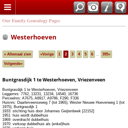
Our Family Genealogy Pages
Westerhoeven
» Allemaal zien
«Vorige
1
2
3
4
5
6
...
395»
Volgende»
Buntgrasdijk 1 te Westerhoeven, Vriezenveen
Buntgrasdijk 1 te Westerhoeven, Vriezenveen
Leggernrs: 7762, 13231, 13234, 14540, 16736
Perceelnrs: A7675, A8917, A9786, F290, F336
Huisnrs: Daarlerveenseweg 7 (tot 1965), Wester Nieuwe Hoevenweg 1 (tot
1975), Buntgrasdijk 1
1933: stichting huis door Johannes Geijtenbeek [22152]
1951: huis wordt dubbelhuis
1969: overdracht dubbelhuis
1970: verkoop dubbelhuis als (enkel)huis