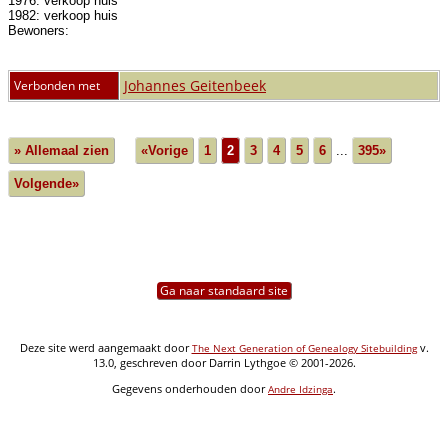
1976: verkoop huis
1982: verkoop huis
Bewoners:
Johannes Geitenbeek
Verbonden met
» Allemaal zien
«Vorige
1
2
3
4
5
6
...
395»
Volgende»
Ga naar standaard site
Deze site werd aangemaakt door
v.
The Next Generation of Genealogy Sitebuilding
13.0, geschreven door Darrin Lythgoe © 2001-2026.
Gegevens onderhouden door
.
Andre Idzinga