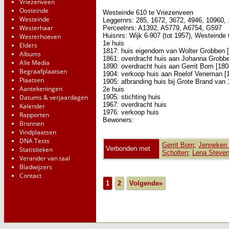
Vriezenveen
Oosteinde
Westeinde 610 te Vriezenveen
Westeinde
Leggernrs: 285, 1672, 3672, 4946, 10960,
Westerhaar
Perceelnrs: A1392, A5779, A6754, G597
Huisnrs: Wijk 6-907 (tot 1957), Westeinde
Westerhoeven
1e huis
Elders
1817: huis eigendom van Wolter Grobben 
Albums
1861: overdracht huis aan Johanna Grobbe
Alle Media
1890: overdracht huis aan Gerrit Bom [180
Begraafplaatsen
1904: verkoop huis aan Roelof Veneman [
Plaatsen
1905: afbranding huis bij Grote Brand van
Aantekeningen
2e huis
Datums & verjaardagen
1905: stichting huis
1967: overdracht huis
Kalender
1976: verkoop huis
Rapporten
Bewoners:
Bronnen
Vindplaatsen
DNA Tests
Gerrit Bom
;
Jenneken
Verbonden met
Statistieken
Scholten
;
Lena Steve
Verander van taal
Bladwijzers
Contact
1
2
Volgende»