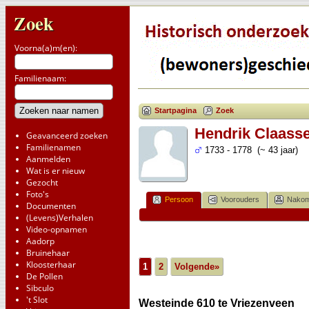
Zoek
Voorna(a)m(en):
Familienaam:
Startpagina
Zoek
Hendrik Claass
Geavanceerd zoeken
Familienamen
1733 - 1778 (~ 43 jaar)
Aanmelden
Wat is er nieuw
Gezocht
Foto's
Persoon
Voorouders
Nakom
Documenten
(Levens)Verhalen
Video-opnamen
Aadorp
Bruinehaar
Kloosterhaar
1
2
Volgende»
De Pollen
Sibculo
't Slot
Westeinde 610 te Vriezenveen