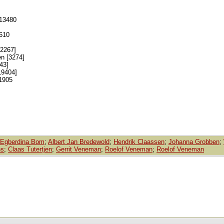
 13480
 610
[2267]
n [3274]
43]
19404]
 1905
 Egberdina Bom
;
Albert Jan Bredewold
;
Hendrik Claassen
;
Johanna Grobben
;
ns
;
Claas Tutertjen
;
Gerrit Veneman
;
Roelof Veneman
;
Roelof Veneman