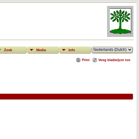
Zoek
Media
Info
Print
Voeg bladwijzer toe