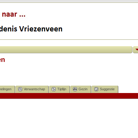
en
elingen
Verwantschap
Tijdlijn
Gezin
Suggestie