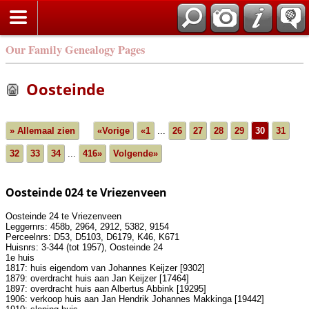
Our Family Genealogy Pages
Oosteinde
» Allemaal zien
«Vorige
«1
...
26
27
28
29
30
31
32
33
34
...
416»
Volgende»
Oosteinde 024 te Vriezenveen
Oosteinde 24 te Vriezenveen
Leggernrs: 458b, 2964, 2912, 5382, 9154
Perceelnrs: D53, D5103, D6179, K46, K671
Huisnrs: 3-344 (tot 1957), Oosteinde 24
1e huis
1817: huis eigendom van Johannes Keijzer [9302]
1879: overdracht huis aan Jan Keijzer [17464]
1897: overdracht huis aan Albertus Abbink [19295]
1906: verkoop huis aan Jan Hendrik Johannes Makkinga [19442]