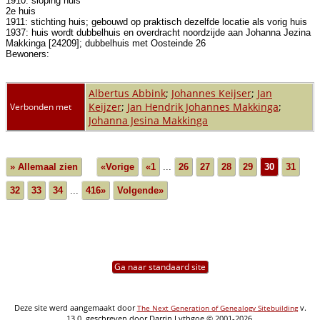
1910: sloping huis
2e huis
1911: stichting huis; gebouwd op praktisch dezelfde locatie als vorig huis
1937: huis wordt dubbelhuis en overdracht noordzijde aan Johanna Jezina
Makkinga [24209]; dubbelhuis met Oosteinde 26
Bewoners:
Albertus Abbink
;
Johannes Keijser
;
Jan
Keijzer
;
Jan Hendrik Johannes Makkinga
;
Verbonden met
Johanna Jesina Makkinga
» Allemaal zien
«Vorige
«1
...
26
27
28
29
30
31
32
33
34
...
416»
Volgende»
Ga naar standaard site
Deze site werd aangemaakt door
v.
The Next Generation of Genealogy Sitebuilding
13.0, geschreven door Darrin Lythgoe © 2001-2026.