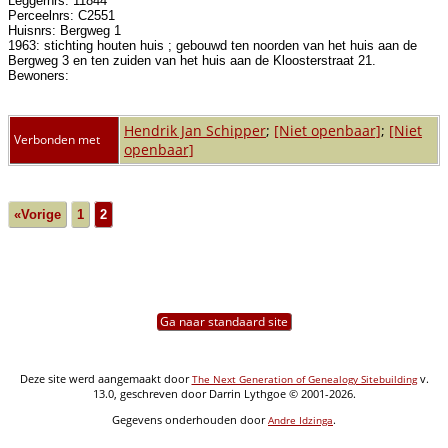
Leggernrs: 11844
Perceelnrs: C2551
Huisnrs: Bergweg 1
1963: stichting houten huis ; gebouwd ten noorden van het huis aan de
Bergweg 3 en ten zuiden van het huis aan de Kloosterstraat 21.
Bewoners:
Hendrik Jan Schipper
;
[Niet openbaar]
;
[Niet
Verbonden met
openbaar]
«Vorige
1
2
Ga naar standaard site
Deze site werd aangemaakt door
v.
The Next Generation of Genealogy Sitebuilding
13.0, geschreven door Darrin Lythgoe © 2001-2026.
Gegevens onderhouden door
.
Andre Idzinga