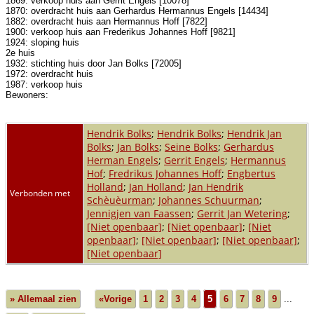
1869: verkoop huis aan Gerrit Engels [10078]
1870: overdracht huis aan Gerhardus Hermannus Engels [14434]
1882: overdracht huis aan Hermannus Hoff [7822]
1900: verkoop huis aan Frederikus Johannes Hoff [9821]
1924: sloping huis
2e huis
1932: stichting huis door Jan Bolks [72005]
1972: overdracht huis
1987: verkoop huis
Bewoners:
Hendrik Bolks
;
Hendrik Bolks
;
Hendrik Jan
Bolks
;
Jan Bolks
;
Seine Bolks
;
Gerhardus
Herman Engels
;
Gerrit Engels
;
Hermannus
Hof
;
Fredrikus Johannes Hoff
;
Engbertus
Holland
;
Jan Holland
;
Jan Hendrik
Verbonden met
Schèuèurman
;
Johannes Schuurman
;
Jennigjen van Faassen
;
Gerrit Jan Wetering
;
[Niet openbaar]
;
[Niet openbaar]
;
[Niet
openbaar]
;
[Niet openbaar]
;
[Niet openbaar]
;
[Niet openbaar]
» Allemaal zien
«Vorige
1
2
3
4
5
6
7
8
9
...