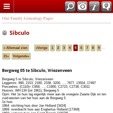
Our Family Genealogy Pages
Sibculo
» Allemaal zien
«Vorige
1
2
3
4
5
6
7
8
9
...
21»
Volgende»
Bergweg 05 te Sibculo, Vriezenveen
Bergweg 5 te Sibculo, Vriezenveen
Leggernrs: 990, 2153, 2180, 2338, 3200, ..., 7877, 13554, 17497
Perceelnrs: (C110)< C958, ..., C1900, C2723, C2738, C3011
Huisnrs: WH-134 (tot 1961), Bergweg 5
Opm: Het 1e huis lag eigenlijk meer aan de vroegere Zwarte Dijk en ten
zuid-westen van het huis aan de Bergweg 5.
1e huis
1864: stichting huis door Jan Holland [3424]
1869: overdracht huis aan Engbertus Holland [17369]