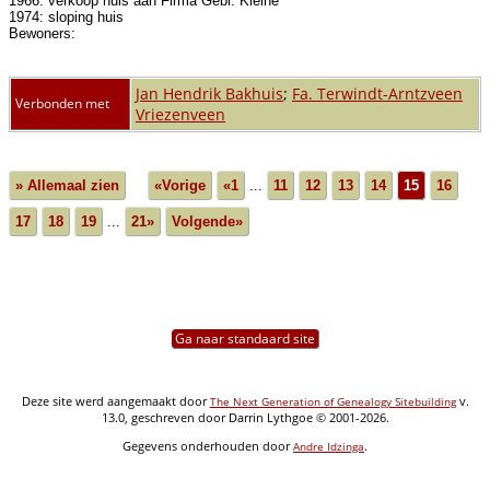
1966: verkoop huis aan Firma Gebr. Kleine
1974: sloping huis
Bewoners:
Jan Hendrik Bakhuis
;
Fa. Terwindt-Arntzveen
Verbonden met
Vriezenveen
» Allemaal zien
«Vorige
«1
...
11
12
13
14
15
16
17
18
19
...
21»
Volgende»
Ga naar standaard site
Deze site werd aangemaakt door
v.
The Next Generation of Genealogy Sitebuilding
13.0, geschreven door Darrin Lythgoe © 2001-2026.
Gegevens onderhouden door
.
Andre Idzinga