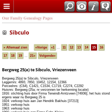
Our Family Genealogy Pages
Sibculo
» Allemaal zien
«Vorige
«1
...
11
12
13
14
15
16
17
18
19
...
21»
Volgende»
Bergweg 25(a) te Sibculo, Vriezenveen
Bergweg 25(a) te Sibculo, Vriezenveen
Leggernrs: 4893, 7850, 10452, 12154, 12366
Perceelnrs: (C64), C1421, C1534, C1719, C2274, C2292
Huisnrs: Bergweg (25a; nr verzonnen ter herkenning locatie)
1916: stichting huis door Firma Terwindt-Arntzveen [74936]; het huis stond
ergens waar nu Bergweg 25 is
1924: verkoop huis aan Jan Hendrik Bakhuis [37213]
1951: verkoop huis
1963: verkoop huis