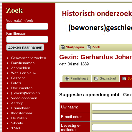
Zoek
Voorna(a)m(en):
Familienaam:
Startpagina
Zoek
Gezin: Gerhardus Johan
Geavanceerd zoeken
Familienamen
getr. 04 mei 1889
Aanmelden
Wat is er nieuw
Gezocht
Familiekaart
Gezinsblad
Su
Foto's
Documenten
(Levens)Verhalen
Suggestie / opmerking mbt : Ge
Video-opnamen
Aadorp
Uw naam:
Bruinehaar
Kloosterhaar
E-mail adres:
De Pollen
Sibculo
Bevestig e-
't Slot
mailadres: