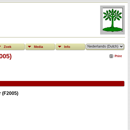
Zoek
Media
Info
005)
Print
 (F2005)