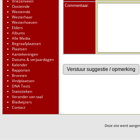
Vriezenveen
Commentaar:
Oosteinde
Westeinde
Westerhaar
Westerhoeven
Elders
Albums
Alle Media
Begraafplaatsen
Plaatsen
Aantekeningen
Datums & verjaardagen
Kalender
Rapporten
Bronnen
Vindplaatsen
DNA Tests
Statistieken
Verander van taal
Bladwijzers
Contact
Deze site werd aang