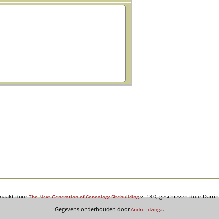
emaakt door
v. 13.0, geschreven door Darri
The Next Generation of Genealogy Sitebuilding
Gegevens onderhouden door
.
Andre Idzinga