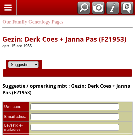
Zoek
Our Family Genealogy Pages
Gezin: Derk Coes + Janna Pas (F21953)
getr. 15 apr 1955
Suggestie / opmerking mbt : Gezin: Derk Coes + Janna
Pas (F21953)
Uw naam:
E-mail adres:
Bevestig e-
mailadres: