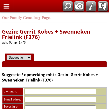
Zoek
Our Family Genealogy Pages
Gezin: Gerrit Kobes + Swenneken
Frielink (F376)
getr. 08 apr 1776
Suggestie / opmerking mbt : Gezin: Gerrit Kobes +
Swenneken Frielink (F376)
Uw naam:
E-mail adres:
Bevestig e-