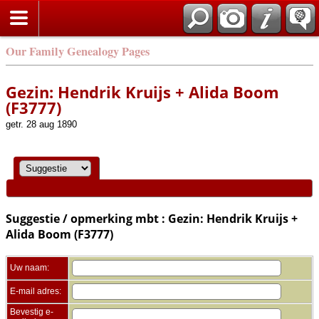
Zoek
Our Family Genealogy Pages
Gezin: Hendrik Kruijs + Alida Boom
(F3777)
getr. 28 aug 1890
Suggestie / opmerking mbt : Gezin: Hendrik Kruijs +
Alida Boom (F3777)
Uw naam:
E-mail adres:
Bevestig e-