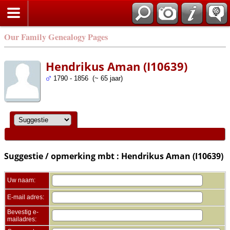
Zoek
Our Family Genealogy Pages
Hendrikus Aman (I10639)
1790 - 1856 (~ 65 jaar)
Suggestie / opmerking mbt : Hendrikus Aman (I10639)
Uw naam:
E-mail adres:
Bevestig e-
mailadres: