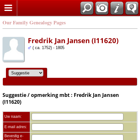
Zoek
Our Family Genealogy Pages
Fredrik Jan Jansen (I11620)
( ca. 1752) - 1805
Suggestie / opmerking mbt : Fredrik Jan Jansen
(I11620)
Uw naam:
E-mail adres:
Bevestig e-